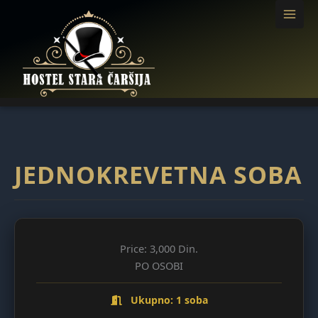
Pređi
na
JEDNOKREVETNA SOBA
sadržaj
Price:
3,000 Din.
PO OSOBI
Ukupno: 1 soba